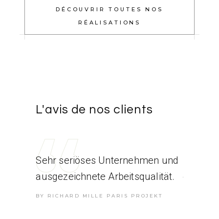
DÉCOUVRIR TOUTES NOS
RÉALISATIONS
L'avis de nos clients
tima
Sehr seriöses Unternehmen und
Es war 
ausgezeichnete Arbeitsqualität.
einem Q
"Made i
PARIS
BY RICHARD MILLE PARIS PROJEKT
zusamm