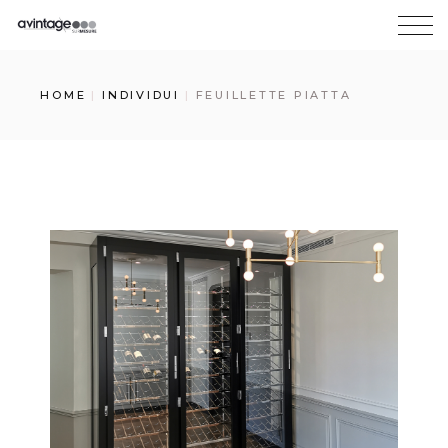
HOME
INDIVIDUI
FEUILLETTE PIATTA