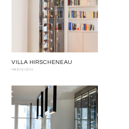
VILLA HIRSCHENEAU
INDIVIDUI