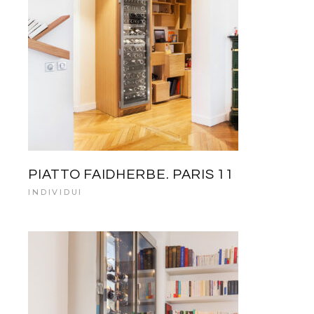
PIATTO FAIDHERBE. PARIS 11
INDIVIDUI