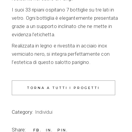
I suoi 33 ripiani ospitano 7 bottiglie su tre lati in
vetro. Ogni bottiglia è elegantemente presentata
grazie a un supporto inclinato che ne mette in
evidenza l’etichetta.
Realizzata in legno e rivestita in acciaio inox
verniciato nero, si integra perfettamente con
l’estetica di questo salotto parigino.
Category:
Individui
Share:
FB
IN
PIN