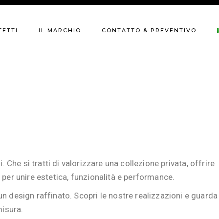
Il nostro catalogo
Richiesta di preventivo
TETTI
IL MARCHIO
CONTATTO & PREVENTIVO
Finiture
Contattateci
La nostra storia
Il nostro catalogo
Richiesta di preventivo
I nostri clienti
Finiture
Contattateci
Il workshop
La nostra storia
I nostri clienti
Il workshop
 Che si tratti di valorizzare una collezione privata, offrire
 per unire estetica, funzionalità e performance.
un design raffinato. Scopri le nostre realizzazioni e guarda
misura.