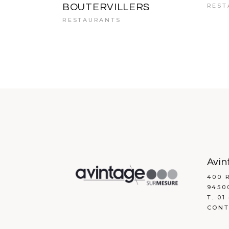
BOUTERVILLERS
REST
RESTAURANTS
Avin
400 
9450
T. 01
CONT