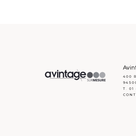
Avin
400 
9450
T. 01
CONT