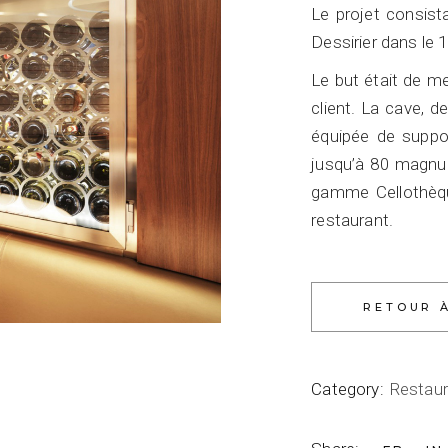
Le projet consist
Dessirier dans le
Le but était de m
client. La cave, d
équipée de support
jusqu’à 80 magnums
gamme Cellothèque
restaurant.
Category:
Restau