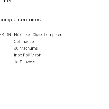
PIN
 complémentaires
ESIGN
Hélène et Olivier Lempereur
Cellithèque
80 magnums
Inox Poli Miroir
Jo Pauwels