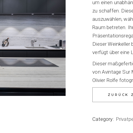
um einen unabhäng
zu schaffen. Dies
auszuwählen, währ
Raum betreten. Ih
Präsentationsrega
Dieser Weinkeller
verfügt über eine 
Dieser maßgefertig
von Avintage Sur 
Olivier Rolfe fotogr
Category:
Privatp