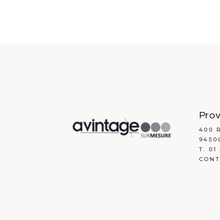
Prov
400 
9450
T. 01
CONT