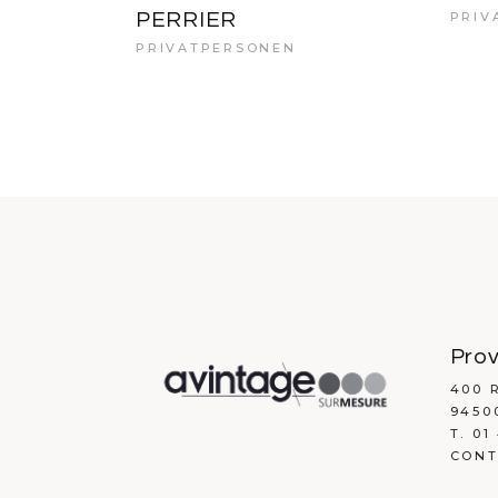
PERRIER
PRIV
PRIVATPERSONEN
Prov
400 
9450
T. 01
CONT