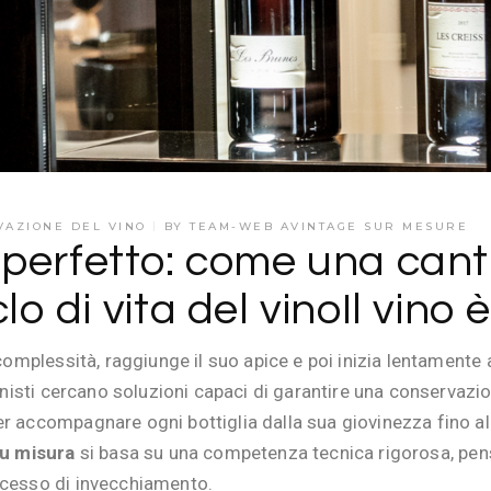
VAZIONE DEL VINO
BY
TEAM-WEB AVINTAGE SUR MESURE
perfetto: come una cant
 di vita del vinoIl vino è
 complessità, raggiunge il suo apice e poi inizia lentamente 
ionisti cercano soluzioni capaci di garantire una conservazi
er accompagnare ogni bottiglia dalla sua giovinezza fino all
su misura
si basa su una competenza tecnica rigorosa, pens
ocesso di invecchiamento.