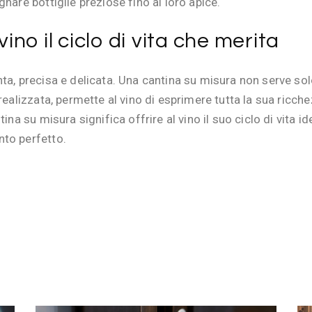
nare bottiglie preziose fino al loro apice.
vino il ciclo di vita che merita
nta, precisa e delicata. Una cantina su misura non serve s
 realizzata, permette al vino di esprimere tutta la sua ric
ina su misura significa offrire al vino il suo ciclo di vita i
nto perfetto.
20 MARZO 2025
BY
TEAM-WEB AVINTAGE SUR MESURE
La Sicurezza Prima di