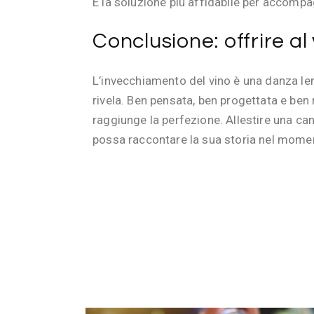
È la soluzione più affidabile per accompag
Conclusione: offrire al 
L’invecchiamento del vino è una danza le
rivela. Ben pensata, ben progettata e ben
raggiunge la perfezione. Allestire una cant
possa raccontare la sua storia nel mome
27 FEBBRAIO 2024
BY
TEAM-WEB AVINTAGE SUR MESURE