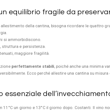
o: un equilibrio fragile da preserva
llestimento della cantina, bisogna ricordare le quattro gra
rgia.
nini si ammorbidiscono.
, struttura e persistenza.
tenuati, maggiore fragilità.
azione
perfettamente stabili
, poiché anche una minima va
ersibilmente. Ecco perché allestire una cantina su misura 
ro essenziale dell’invecchiament
n 11°C un giorno e 13°C il giorno dopo. Costanti. Il vino non 