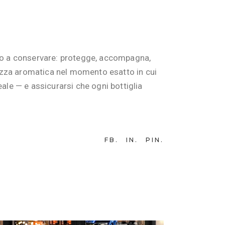
olo a conservare: protegge, accompagna,
chezza aromatica nel momento esatto in cui
deale — e assicurarsi che ogni bottiglia
FB
IN
PIN
27 GIUGNO 2025
BY
TEAM-WEB AVINTAGE SUR MESURE
L’Illuminazione nella